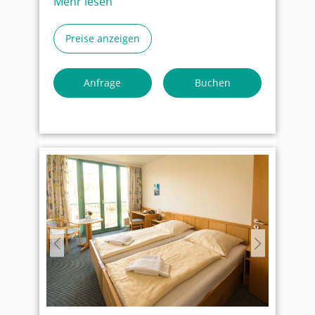
Mehr lesen
grundsätzlich nicht erwünscht aber in
Ausnahmefällen nach Absprache
Preise anzeigen
möglich.
Auf den Zimmern gibt es keinen TV,
Anfrage
Buchen
allerdings im Aufenthaltsraum
Wenn Sie unter die
Gemeinnützigkeit fallen nehmen Sie
bitte Kontakt mit uns auf. Wir haben
für diesen Fall besondere Rabatte.