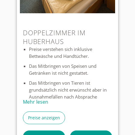
DOPPELZIMMER IM
HUBERHAUS
Preise verstehen sich inklusive
Bettwäsche und Handtücher.
Das Mitbringen von Speisen und
Getränken ist nicht gestattet.
Das Mitbringen von Tieren ist
grundsätzlich nicht erwünscht aber in
Ausnahmefällen nach Absprache
Mehr lesen
möglich.
Auf den Zimmern gibt es keinen TV,
Preise anzeigen
allerdings im Aufenthaltsraum
Wenn Sie unter die