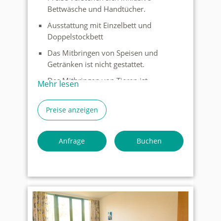
Bettwäsche und Handtücher.
Ausstattung mit Einzelbett und
Doppelstockbett
Das Mitbringen von Speisen und
Getränken ist nicht gestattet.
Das Mitbringen von Tieren ist
Mehr lesen
grundsätzlich nicht erwünscht aber in
Ausnahmefällen nach Absprache
Preise anzeigen
möglich.
Auf den Zimmern gibt es keinen TV,
Anfrage
Buchen
allerdings im Aufenthaltsraum
Wenn Sie unter die
Gemeinnützigkeit fallen nehmen Sie
bitte Kontakt mit uns auf. Wir haben
für diesen Fall besondere Rabatte.