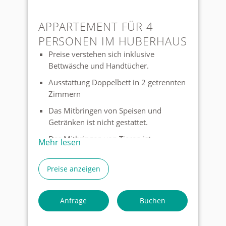
APPARTEMENT FÜR 4
PERSONEN IM HUBERHAUS
Preise verstehen sich inklusive
Bettwäsche und Handtücher.
Ausstattung Doppelbett in 2 getrennten
Zimmern
Das Mitbringen von Speisen und
Getränken ist nicht gestattet.
Das Mitbringen von Tieren ist
Mehr lesen
grundsätzlich nicht erwünscht aber in
Ausnahmefällen nach Absprache
Preise anzeigen
möglich.
Auf den Zimmern gibt es keinen TV,
Anfrage
Buchen
allerdings im Aufenthaltsraum
Wenn Sie unter die