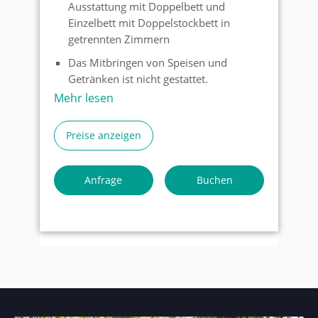
Ausstattung mit Doppelbett und
Einzelbett mit Doppelstockbett in
getrennten Zimmern
Das Mitbringen von Speisen und
Getränken ist nicht gestattet.
Mehr lesen
Das Mitbringen von Tieren ist
grundsätzlich nicht erwünscht aber in
Ausnahmefällen nach Absprache
Preise anzeigen
möglich.
Auf den Zimmern gibt es keinen TV,
Anfrage
Buchen
allerdings im Aufenthaltsraum
Wenn Sie unter die
Gemeinnützigkeit fallen nehmen Sie
bitte Kontakt mit uns auf. Wir haben
für diesen Fall besondere Rabatte.