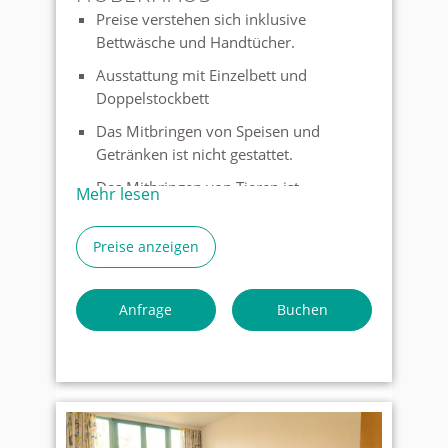
Preise verstehen sich inklusive
Bettwäsche und Handtücher.
Ausstattung mit Einzelbett und
Doppelstockbett
Das Mitbringen von Speisen und
Getränken ist nicht gestattet.
Das Mitbringen von Tieren ist
Mehr lesen
grundsätzlich nicht erwünscht aber in
Ausnahmefällen nach Absprache
Preise anzeigen
möglich.
Auf den Zimmern gibt es keinen TV,
Anfrage
Buchen
allerdings im Aufenthaltsraum
Wenn Sie unter die
Gemeinnützigkeit fallen nehmen Sie
bitte Kontakt mit uns auf. Wir haben
für diesen Fall besondere Rabatte.