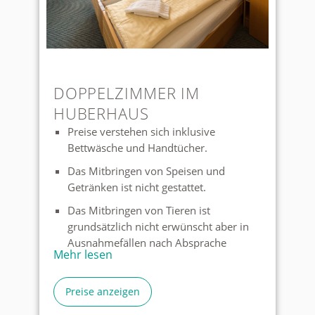
DOPPELZIMMER IM
HUBERHAUS
Preise verstehen sich inklusive
Bettwäsche und Handtücher.
Das Mitbringen von Speisen und
Getränken ist nicht gestattet.
Das Mitbringen von Tieren ist
grundsätzlich nicht erwünscht aber in
Ausnahmefällen nach Absprache
Mehr lesen
möglich.
Auf den Zimmern gibt es keinen TV,
Preise anzeigen
allerdings im Aufenthaltsraum