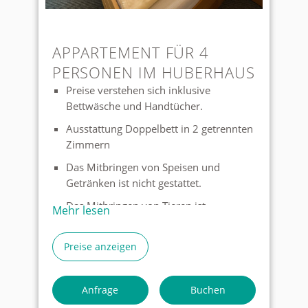
APPARTEMENT FÜR 4
PERSONEN IM HUBERHAUS
Preise verstehen sich inklusive
Bettwäsche und Handtücher.
Ausstattung Doppelbett in 2 getrennten
Zimmern
Das Mitbringen von Speisen und
Getränken ist nicht gestattet.
Das Mitbringen von Tieren ist
Mehr lesen
grundsätzlich nicht erwünscht aber in
Ausnahmefällen nach Absprache
Preise anzeigen
möglich.
Auf den Zimmern gibt es keinen TV,
Anfrage
Buchen
allerdings im Aufenthaltsraum