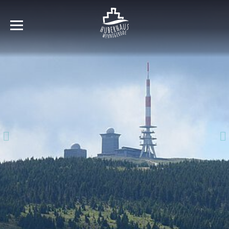
WILLKOMMEN IN WERNIGERODE
Geniessen sie die Atmosphäre und das Flair der
„bunten Stadt im Harz“.