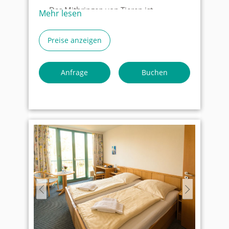
Das Mitbringen von Tieren ist
Mehr lesen
grundsätzlich nicht erwünscht aber in
Ausnahmefällen nach Absprache
Preise anzeigen
möglich.
Auf den Zimmern gibt es keinen TV,
Anfrage
Buchen
allerdings im Aufenthaltsraum
Wenn Sie unter die
Gemeinnützigkeit fallen nehmen Sie
bitte Kontakt mit uns auf. Wir haben
für diesen Fall besondere Rabatte.